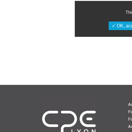
Thi
OK, acc
Navigation
Ac
Fo
F
Ac