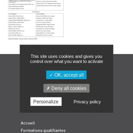
Événements
Symposium on Chain Transfer Catalysis for
sustainability – September 15 and 16, 2026
FRENCH-CHINESE CONFERENCE ON GREEN
CHEMISTRY
Contacts
This site uses cookies and gives you
control over what you want to activate
Navigation
OK, accept all
Deny all cookies
Personalize
Privacy policy
Accueil
Formations qualifiantes