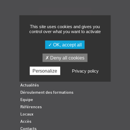
Événements
Navigation
Symposium on Chain Transfer Catalysis for
sustainability – September 15 and 16, 2026
This site uses cookies and gives you
FRENCH-CHINESE CONFERENCE ON GREEN
control over what you want to activate
CHEMISTRY
Contacts
OK, accept all
Deny all cookies
Accueil
Personalize
Privacy policy
Formations qualifiantes
Formations diplômantes
Actualités
Déroulement des formations
Equipe
Références
Locaux
Accès
Contacts