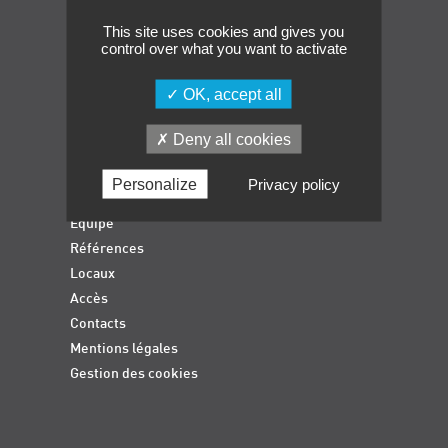
Événements
This site uses cookies and gives you
control over what you want to activate
Symposium on Chain Transfer Catalysis for
sustainability – September 15 and 16, 2026
OK, accept all
Accueil
FRENCH-CHINESE CONFERENCE ON GREEN
CHEMISTRY
Formations qualifiantes
Deny all cookies
Formations diplômantes
Contacts
Actualités
Personalize
Privacy policy
Déroulement des formations
Equipe
Références
Locaux
Accès
Contacts
Mentions légales
Gestion des cookies