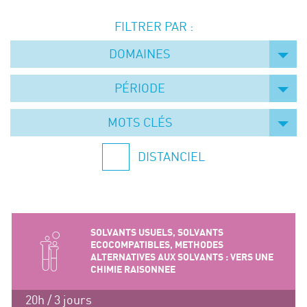
Événements
FILTRER PAR :
Symposium on Chain Transfer Catalysis for
sustainability – September 15 and 16, 2026
DOMAINES
FRENCH-CHINESE CONFERENCE ON GREEN
CHEMISTRY
PÉRIODE
Contacts
MOTS CLÉS
DISTANCIEL
SOLVANTS USUELS, SOLVANTS
ECOCOMPATIBLES, METHODES
ALTERNATIVES AUX SOLVANTS : VERS UNE
CHIMIE RAISONNEE
20h / 3 jours