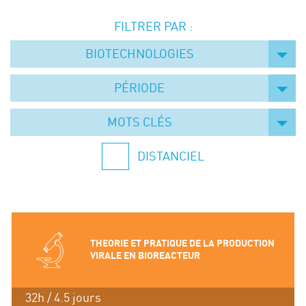
Événements
FILTRER PAR :
Symposium on Chain Transfer Catalysis for
sustainability – September 15 and 16, 2026
BIOTECHNOLOGIES
FRENCH-CHINESE CONFERENCE ON GREEN
CHEMISTRY
PÉRIODE
Contacts
MOTS CLÉS
DISTANCIEL
THEORIE ET PRATIQUE DE LA PRODUCTION
VIRALE EN BIOREACTEUR
32h / 4.5 jours