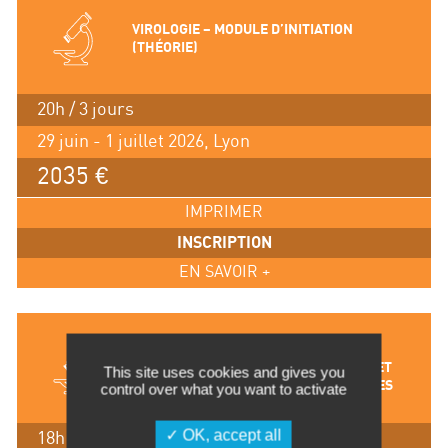
VIROLOGIE – MODULE D’INITIATION
(THÉORIE)
20h / 3 jours
29 juin - 1 juillet 2026, Lyon
2035 €
IMPRIMER
INSCRIPTION
EN SAVOIR +
L’INHIBITION ENZYMATIQUE : BASES
THEORIQUES, ANALYSE DES DONNEES ET
This site uses cookies and gives you
EVALUATION DE MOLECULES BIOACTIVES
control over what you want to activate
OK, accept all
18h / 2.5 jours