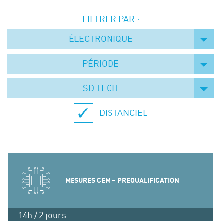
Événements
FILTRER PAR :
Symposium on Chain Transfer Catalysis for
sustainability – September 15 and 16, 2026
ÉLECTRONIQUE
FRENCH-CHINESE CONFERENCE ON GREEN
CHEMISTRY
PÉRIODE
Contacts
SD TECH
DISTANCIEL
MESURES CEM – PREQUALIFICATION
14h / 2 jours