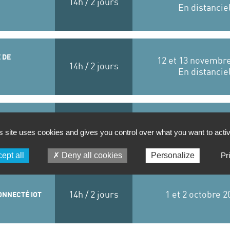
14h / 2 jours
En distancie
 DE
12 et 13 novembr
14h / 2 jours
En distancie
5 et 6 novembre
14h / 2 jours
s site uses cookies and gives you control over what you want to acti
En distancie
ept all
Deny all cookies
Personalize
Pr
14h / 2 jours
1 et 2 octobre 2
ONNECTÉ IOT