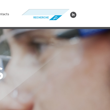
ntacts
S