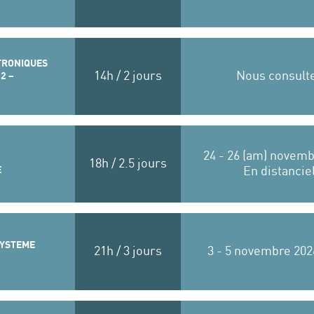
TRONIQUES
14h / 2 jours
Nous consult
2 –
24 - 26 (am) novemb
18h / 2.5 jours
E
En distancie
SYSTEME
21h / 3 jours
3 - 5 novembre 202