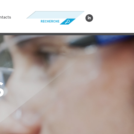
ntacts
S