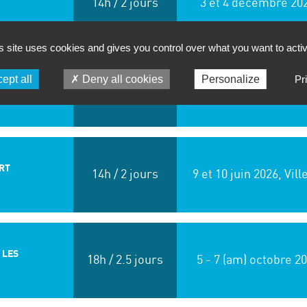
14h / 2 jours
3 et 4 décembre 20
s site uses cookies and gives you control over what you want to acti
ept all
Deny all cookies
Personalize
Pr
10 et 11 mars 2
LOGIQUE ET
14h / 2 jours
Villeurbann
RT
14h / 2 jours
9 et 10 juin 2026, Vi
 LES
18h / 2.5 jours
5 - 7 (am) octobre 2