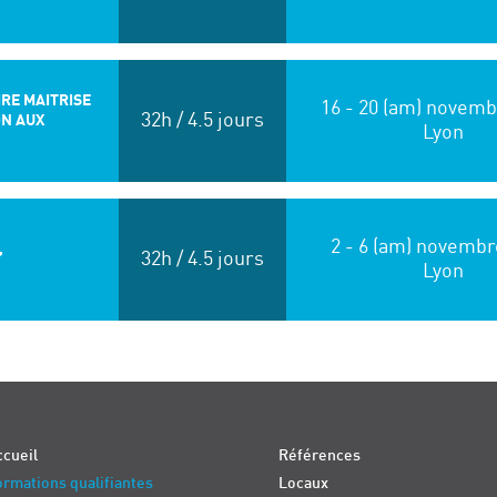
IRE MAITRISE
16 - 20 (am) novemb
32h / 4.5 jours
ON AUX
Lyon
2 - 6 (am) novembr
,
32h / 4.5 jours
Lyon
cueil
Références
rmations qualifiantes
Locaux