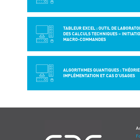
TABLEUR EXCEL : OUTIL DE LABORATO
DES CALCULS TECHNIQUES – INITIATI
MACRO-COMMANDES
ALGORITHMES QUANTIQUES : THÉORIE
IMPLÉMENTATION ET CAS D’USAGES
Navigation
Ac
Fo