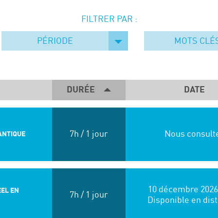
FILTRER PAR :
PÉRIODE
MOTS CLÉ
DURÉE
DATE
7h / 1 jour
Nous consult
ANTIQUE
10 décembre 2026
ÉEL EN
7h / 1 jour
Disponible en dist