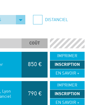
S
DISTANCIEL
COÛT
IMPRIMER
850 €
er
INSCRIPTION
EN SAVOIR +
IMPRIMER
, Lyon
790 €
INSCRIPTION
anciel
EN SAVOIR +