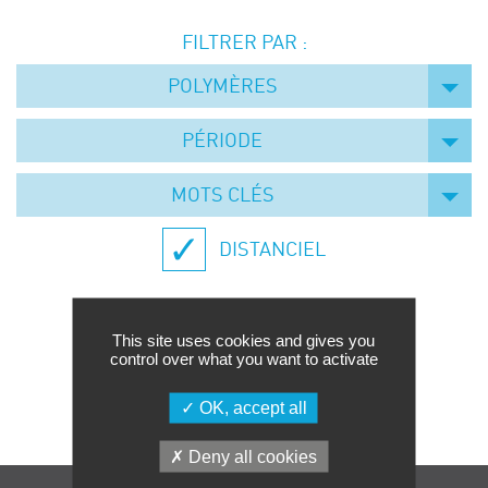
Événements
FILTRER PAR :
Symposium on Chain Transfer Catalysis for
sustainability – September 15 and 16, 2026
POLYMÈRES
FRENCH-CHINESE CONFERENCE ON GREEN
CHEMISTRY
PÉRIODE
Contacts
MOTS CLÉS
DISTANCIEL
This site uses cookies and gives you
control over what you want to activate
Aucune formation trouvée.
OK, accept all
Deny all cookies