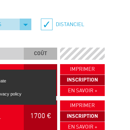
S
DISTANCIEL
COÛT
IMPRIMER
790 €
INSCRIPTION
vate
r
EN SAVOIR +
ivacy policy
IMPRIMER
1700 €
INSCRIPTION
r
EN SAVOIR +