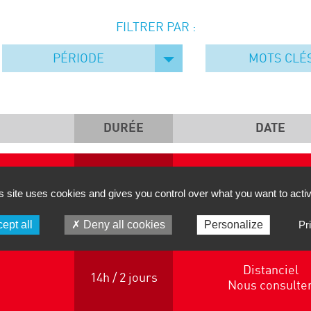
FILTRER PAR :
PÉRIODE
MOTS CLÉ
DURÉE
DATE
S SERVICES
Distanciel
7h / 1 jour
 ET DU
s site uses cookies and gives you control over what you want to acti
Nous consulte
ept all
Deny all cookies
Personalize
Pr
Distanciel
14h / 2 jours
Nous consulte