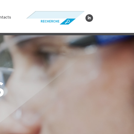
ntacts
S