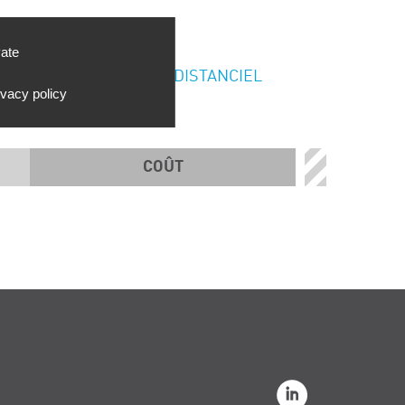
vate
DISTANCIEL
ivacy policy
COÛT