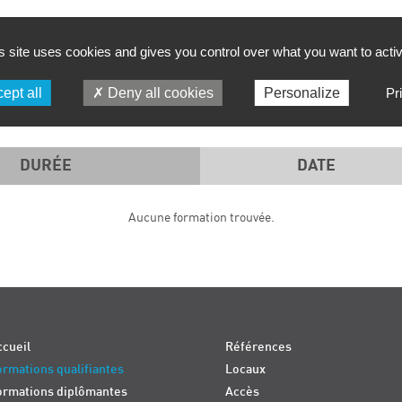
FILTRER PAR :
s site uses cookies and gives you control over what you want to acti
PÉRIODE
SD TECH
ept all
Deny all cookies
Personalize
Pr
DURÉE
DATE
Aucune formation trouvée.
cueil
Références
rmations qualifiantes
Locaux
ormations diplômantes
Accès