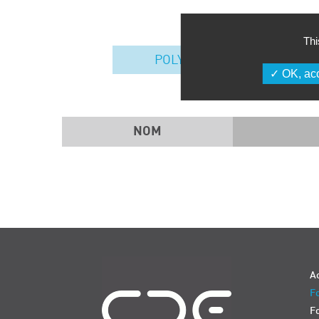
Thi
POLYMÈRES
OK, acc
NOM
Navigation
Ac
Fo
F