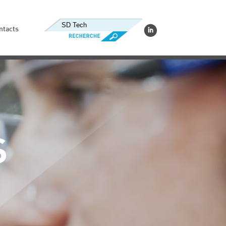
ntacts
S