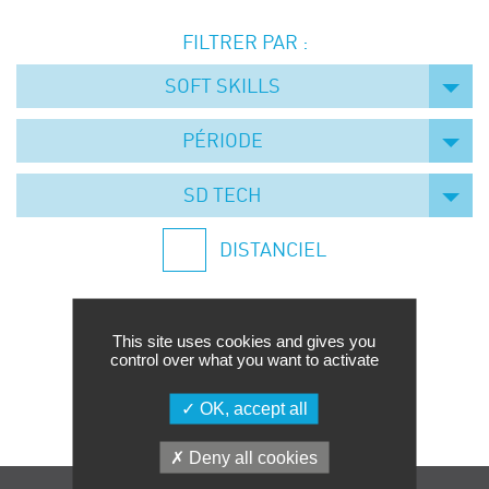
Événements
FILTRER PAR :
Symposium on Chain Transfer Catalysis for
sustainability – September 15 and 16, 2026
SOFT SKILLS
FRENCH-CHINESE CONFERENCE ON GREEN
CHEMISTRY
PÉRIODE
Contacts
SD TECH
DISTANCIEL
This site uses cookies and gives you
control over what you want to activate
Aucune formation trouvée.
OK, accept all
Deny all cookies