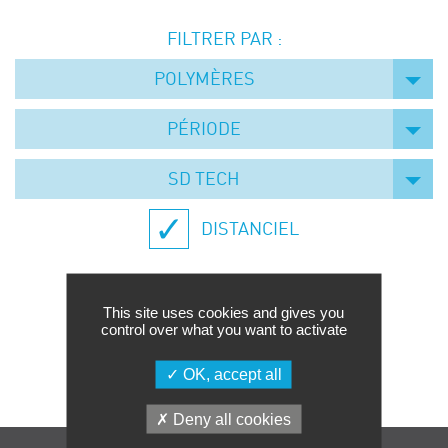
Événements
FILTRER PAR :
Symposium on Chain Transfer Catalysis for
sustainability – September 15 and 16, 2026
POLYMÈRES
FRENCH-CHINESE CONFERENCE ON GREEN
CHEMISTRY
PÉRIODE
Contacts
SD TECH
DISTANCIEL
This site uses cookies and gives you
control over what you want to activate
Aucune formation trouvée.
OK, accept all
Deny all cookies