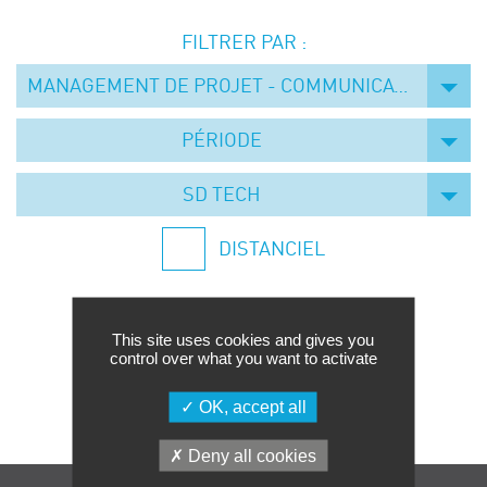
Événements
FILTRER PAR :
Symposium on Chain Transfer Catalysis for
sustainability – September 15 and 16, 2026
MANAGEMENT DE PROJET - COMMUNICATION
FRENCH-CHINESE CONFERENCE ON GREEN
CHEMISTRY
PÉRIODE
Contacts
SD TECH
DISTANCIEL
This site uses cookies and gives you
control over what you want to activate
Aucune formation trouvée.
OK, accept all
Deny all cookies