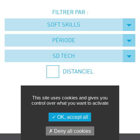
Événements
FILTRER PAR :
Symposium on Chain Transfer Catalysis for
sustainability – September 15 and 16, 2026
SOFT SKILLS
FRENCH-CHINESE CONFERENCE ON GREEN
CHEMISTRY
PÉRIODE
Contacts
SD TECH
DISTANCIEL
This site uses cookies and gives you
control over what you want to activate
Aucune formation trouvée.
OK, accept all
Deny all cookies