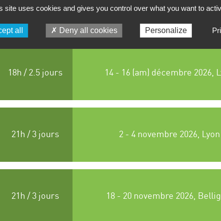
s site uses cookies and gives you control over what you want to acti
18h / 2.5 jours
22 - 24 (am) juin 2026, Lyo
ept all
Deny all cookies
Personalize
Pr
18h / 2.5 jours
14 - 16 (am) décembre 2026, 
21h / 3 jours
2 - 4 novembre 2026, Lyon
21h / 3 jours
18 - 20 novembre 2026, Belli