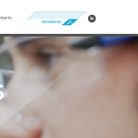
ntacts
S