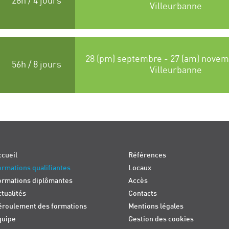
28h / 4 jours
Villeurbanne
28 (pm) septembre - 27 (am) novem
56h / 8 jours
Villeurbanne
cueil
Références
rmations qualifiantes
Locaux
ormations diplômantes
Accès
tualités
Contacts
éroulement des formations
Mentions légales
quipe
Gestion des cookies