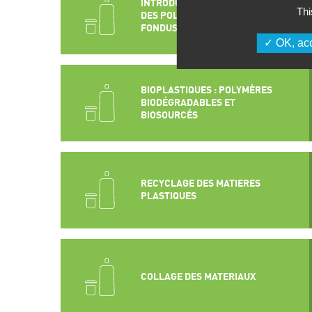
INTRODUCTION A LA RHEOLOGIE
Thi
DES POLYMERES – POLYMERES
FONDUS ET ADDITIFS POLYMERES
OK, acc
BIOPLASTIQUES : POLYMÈRES
BIODÉGRADABLES ET
BIOSOURCÉS
RECYCLAGE DES MATIERES
PLASTIQUES
COLLAGE DES MATERIAUX