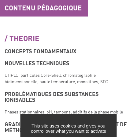
CONTENU PÉDAGOGIQUE
THEORIE
CONCEPTS FONDAMENTAUX
NOUVELLES TECHNIQUES
UHPLC, particules Core-Shell, chromatographie
bidimensionnelle, haute température, monolithes, SFC
PROBLÉMATIQUES DES SUBSTANCES
IONISABLES
Phases stationnaires, pH, tampons, additifs de la phase mobile
GRADIENT D’ÉLUTION: THÉORIE, TRANSFERT DE
This site uses cookies and gives you
MÉTHODE
control over what you want to activate