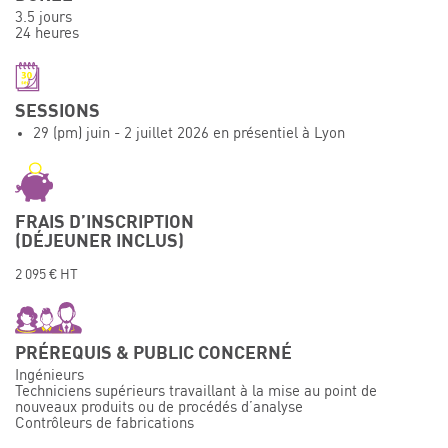
3.5 jours
Événements
24 heures
Symposium on Chain Transfer Catalysis for
sustainability – September 15 and 16, 2026
FRENCH-CHINESE CONFERENCE ON GREEN
SESSIONS
CHEMISTRY
29 (pm) juin - 2 juillet 2026 en présentiel à Lyon
Contacts
FRAIS D’INSCRIPTION
(DÉJEUNER INCLUS)
2 095 € HT
PRÉREQUIS & PUBLIC CONCERNÉ
Ingénieurs
Techniciens supérieurs travaillant à la mise au point de
nouveaux produits ou de procédés d’analyse
Contrôleurs de fabrications