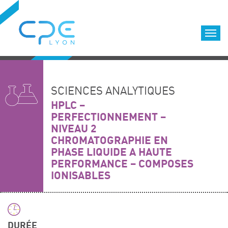
Cookies management panel
Accueil
Formations qualifiantes
SCIENCES ANALYTIQUES
Formations diplômantes
HPLC –
PERFECTIONNEMENT –
Infos pratiques
NIVEAU 2
Déroulement des formations
CHROMATOGRAPHIE EN
Equipe
PHASE LIQUIDE A HAUTE
PERFORMANCE – COMPOSES
Nous choisir
IONISABLES
Nos locaux
LOCATION DE SALLES DE FORMATION
Accès
DURÉE
Nos clients