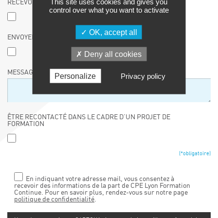
This site uses cookies and gives you
RECEVOIR LE CALENDRIER DES FORMATIONS
control over what you want to activate
OK, accept all
ENVOYER LE CATALOGUE À UN TIERS
Deny all cookies
MESSAGE :
Personalize
Privacy policy
ÊTRE RECONTACTÉ DANS LE CADRE D’UN PROJET DE
FORMATION
(*obligatoire)
En indiquant votre adresse mail, vous consentez à
recevoir des informations de la part de CPE Lyon Formation
Continue. Pour en savoir plus, rendez-vous sur notre page
politique de confidentialité
.