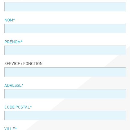
Événements
Symposium on Chain Transfer Catalysis for
NOM*
sustainability – September 15 and 16, 2026
FRENCH-CHINESE CONFERENCE ON GREEN
CHEMISTRY
PRÉNOM*
Contacts
SERVICE / FONCTION
ADRESSE*
CODE POSTAL*
VILLE*