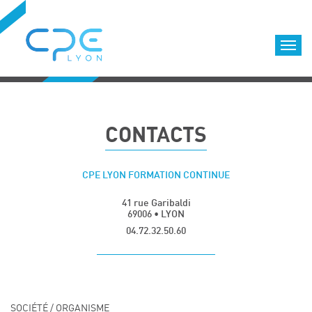
Cookies management panel
Accueil
Formations qualifiantes
CONTACTS
Formations diplômantes
Infos pratiques
CPE LYON FORMATION CONTINUE
Coordonnées
Déroulement des formations
Equipe
41 rue Garibaldi
69006 • LYON
Nous choisir
04.72.32.50.60
Nos locaux
LOCATION DE SALLES DE FORMATION
Accès
Nous contacter
SOCIÉTÉ / ORGANISME
Nos clients