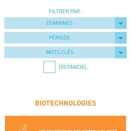
Événements
FILTRER PAR :
Symposium on Chain Transfer Catalysis for
sustainability – September 15 and 16, 2026
DOMAINES
FRENCH-CHINESE CONFERENCE ON GREEN
CHEMISTRY
PÉRIODE
Contacts
MOTS CLÉS
DISTANCIEL
BIOTECHNOLOGIES