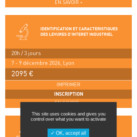
EN SAVOIR +
IDENTIFICATION ET CARACTERISTIQUES
DES LEVURES D’INTERET INDUSTRIEL
20h / 3 jours
7 - 9 décembre 2026, Lyon
2095 €
IMPRIMER
INSCRIPTION
EN SAVOIR +
This site uses cookies and gives you
control over what you want to activate
VIROLOGIE – MODULE D’INITIATION
OK, accept all
(THÉORIE)