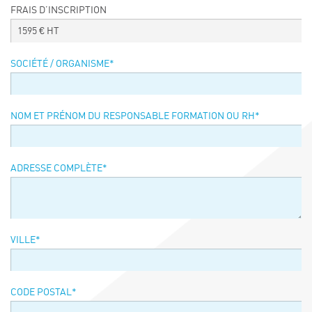
FRAIS D’INSCRIPTION
Événements
1595
€ HT
Symposium on Chain Transfer Catalysis for
sustainability – September 15 and 16, 2026
SOCIÉTÉ / ORGANISME
*
FRENCH-CHINESE CONFERENCE ON GREEN
CHEMISTRY
Contacts
NOM ET PRÉNOM DU RESPONSABLE FORMATION OU RH
*
ADRESSE COMPLÈTE
*
VILLE
*
CODE POSTAL
*