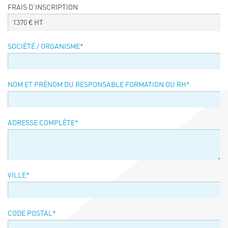
FRAIS D’INSCRIPTION
Événements
1370
€ HT
Symposium on Chain Transfer Catalysis for
sustainability – September 15 and 16, 2026
SOCIÉTÉ / ORGANISME
*
FRENCH-CHINESE CONFERENCE ON GREEN
CHEMISTRY
Contacts
NOM ET PRÉNOM DU RESPONSABLE FORMATION OU RH
*
ADRESSE COMPLÈTE
*
VILLE
*
CODE POSTAL
*