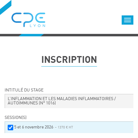
Cookies management panel
Accueil
Formations qualifiantes
INSCRIPTION
Formations diplômantes
Infos pratiques
Déroulement des formations
Equipe
INTITULÉ DU STAGE
Nous choisir
L’INFLAMMATION ET LES MALADIES INFLAMMATOIRES /
AUTOIMMUNES
(N° 1016)
Nos locaux
LOCATION DE SALLES DE FORMATION
SESSION(S)
Accès
5 et 6 novembre 2026
– 1370 € HT
Nos clients