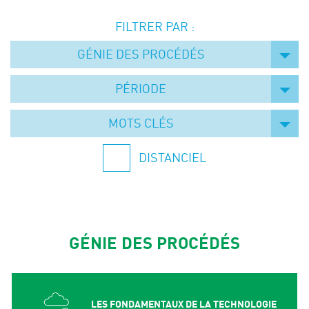
Événements
FILTRER PAR :
Symposium on Chain Transfer Catalysis for
sustainability – September 15 and 16, 2026
GÉNIE DES PROCÉDÉS
FRENCH-CHINESE CONFERENCE ON GREEN
CHEMISTRY
PÉRIODE
Contacts
MOTS CLÉS
DISTANCIEL
GÉNIE DES PROCÉDÉS
LES FONDAMENTAUX DE LA TECHNOLOGIE