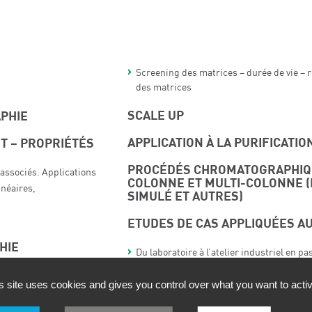
Screening des matrices – durée de vie – 
des matrices
SCALE UP
PHIE
APPLICATION À LA PURIFICATIO
T – PROPRIÉTÉS
PROCÉDÉS CHROMATOGRAPHIQ
 associés. Applications
COLONNE ET MULTI-COLONNE (
inéaires,
SIMULÉ ET AUTRES)
ETUDES DE CAS APPLIQUÉES A
HIE
Du laboratoire à l’atelier industriel en p
procédés
s site uses cookies and gives you control over what you want to acti
xpansés
PRATIQUE (MODULE O