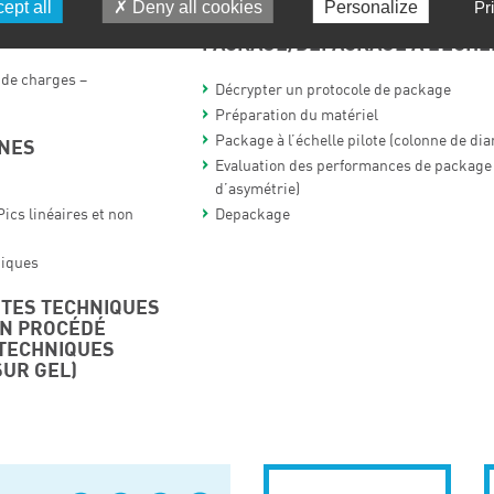
ept all
Deny all cookies
Personalize
Pr
NES
CHROMATOGRAPHIE INDUSTRIEL
PACKAGE/DEPACKAGE À L’ÉCHE
 de charges –
Décrypter un protocole de package
Préparation du matériel
Package à l’échelle pilote (colonne de d
NES
Evaluation des performances de package 
d’asymétrie)
Pics linéaires et non
Depackage
hiques
TES TECHNIQUES
UN PROCÉDÉ
(TECHNIQUES
SUR GEL)