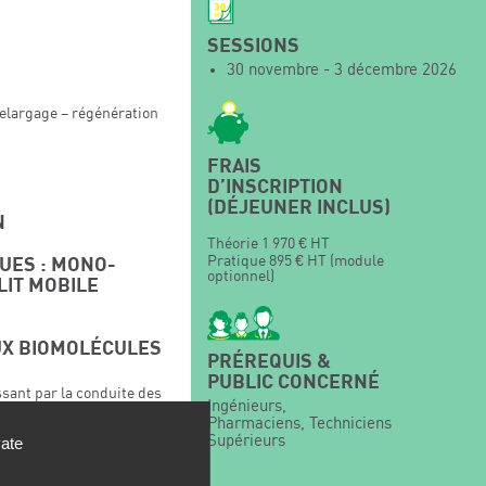
SESSIONS
30 novembre - 3 décembre 2026
relargage – régénération
FRAIS
D’INSCRIPTION
(DÉJEUNER INCLUS)
N
Théorie 1 970 € HT
Pratique 895 € HT (module
UES : MONO-
optionnel)
LIT MOBILE
UX BIOMOLÉCULES
PRÉREQUIS &
PUBLIC CONCERNÉ
assant par la conduite des
Ingénieurs,
Pharmaciens, Techniciens
Supérieurs
vate
PTIONNEL)