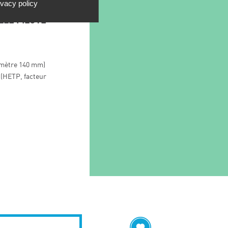
ivacy policy
LE :
LLE PILOTE
iamètre 140 mm)
(HETP, facteur