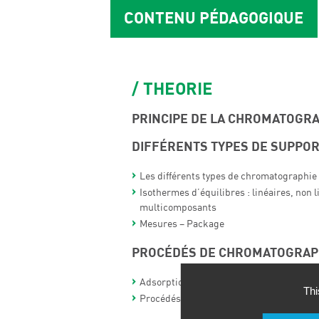
CONTENU PÉDAGOGIQUE
THEORIE
PRINCIPE DE LA CHROMATOGRA
DIFFÉRENTS TYPES DE SUPPOR
Les différents types de chromatographie
Isothermes d’équilibres : linéaires, non l
multicomposants
Mesures – Package
PROCÉDÉS DE CHROMATOGRAP
Adsorption/extraction en réacteur/batch
Thi
Procédés en colonnes : lits fixes – lits e