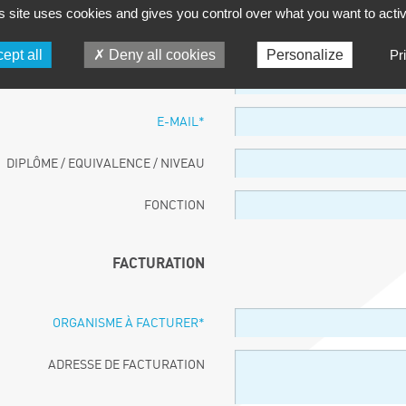
s site uses cookies and gives you control over what you want to acti
PARTICIPANT
ept all
Deny all cookies
Personalize
Pr
NOM ET PRÉNOM
*
E-MAIL
*
DIPLÔME / EQUIVALENCE / NIVEAU
FONCTION
FACTURATION
ORGANISME À FACTURER
*
ADRESSE DE FACTURATION