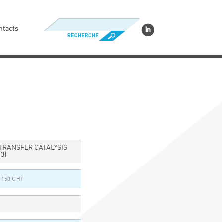
ntacts
TRANSFER CATALYSIS
13)
 150 € HT