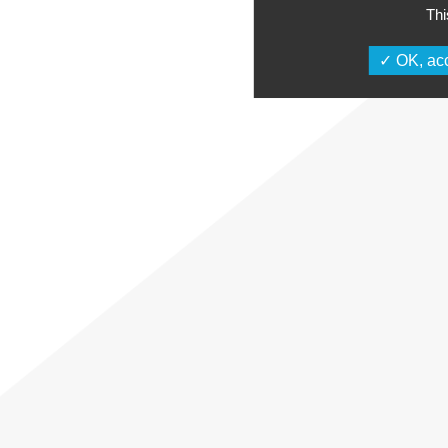
Thi
OK, acc