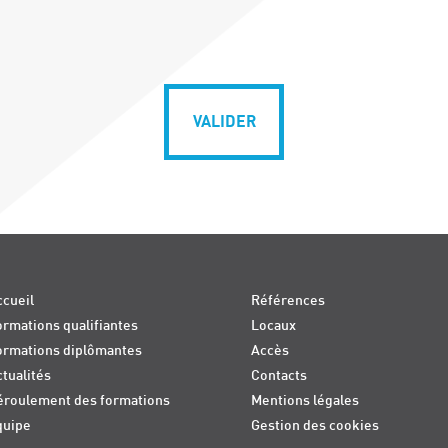
VALIDER
cueil
Références
rmations qualifiantes
Locaux
ormations diplômantes
Accès
tualités
Contacts
éroulement des formations
Mentions légales
quipe
Gestion des cookies