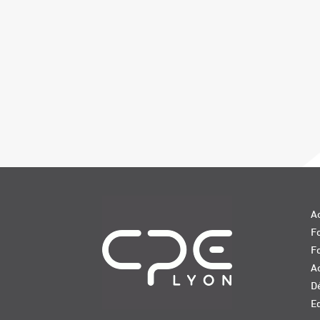
Navigation
Ac
Fo
F
Ac
D
E