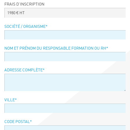
FRAIS D’INSCRIPTION
Événements
1980
€ HT
Symposium on Chain Transfer Catalysis for
sustainability – September 15 and 16, 2026
SOCIÉTÉ / ORGANISME
*
FRENCH-CHINESE CONFERENCE ON GREEN
CHEMISTRY
Contacts
NOM ET PRÉNOM DU RESPONSABLE FORMATION OU RH
*
ADRESSE COMPLÈTE
*
VILLE
*
CODE POSTAL
*