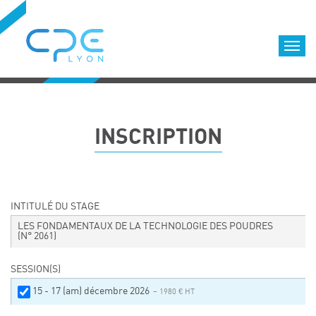
Cookies management panel
Accueil
Formations qualifiantes
INSCRIPTION
Formations diplômantes
Infos pratiques
Déroulement des formations
Equipe
INTITULÉ DU STAGE
Nous choisir
LES FONDAMENTAUX DE LA TECHNOLOGIE DES POUDRES
(N° 2061)
Nos locaux
LOCATION DE SALLES DE FORMATION
SESSION(S)
Accès
15 - 17 (am) décembre 2026
– 1980 € HT
Nos clients