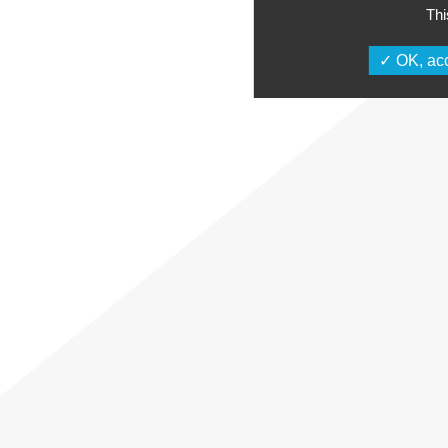
Thi
OK, acc