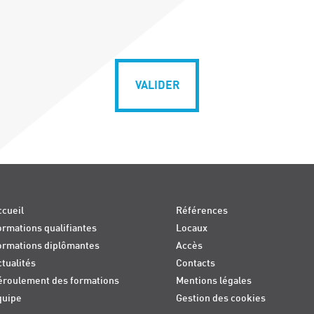
VALIDER
cueil
Références
rmations qualifiantes
Locaux
ormations diplômantes
Accès
tualités
Contacts
éroulement des formations
Mentions légales
quipe
Gestion des cookies