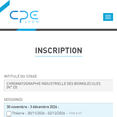
Cookies management panel
Accueil
Formations qualifiantes
INSCRIPTION
Formations diplômantes
Infos pratiques
Déroulement des formations
Equipe
INTITULÉ DU STAGE
Nous choisir
CHROMATOGRAPHIE INDUSTRIELLE DES BIOMOLECULES
(N° 33)
Nos locaux
LOCATION DE SALLES DE FORMATION
SESSION(S)
30 novembre - 3 décembre 2026 :
Accès
Théorie - 30/11/2026 - 02/12/2026
– 1970 € HT
Nos clients