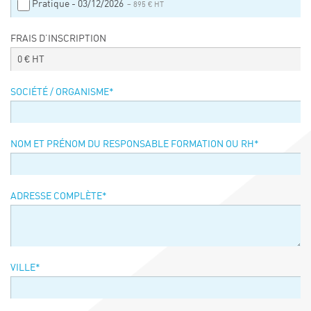
Pratique - 03/12/2026
– 895 € HT
Événements
FRAIS D’INSCRIPTION
Symposium on Chain Transfer Catalysis for
sustainability – September 15 and 16, 2026
0
€ HT
FRENCH-CHINESE CONFERENCE ON GREEN
CHEMISTRY
SOCIÉTÉ / ORGANISME
*
Contacts
NOM ET PRÉNOM DU RESPONSABLE FORMATION OU RH
*
ADRESSE COMPLÈTE
*
VILLE
*