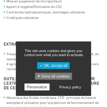
Mise en suspension de microporteurs
Apport d’oxygène/Elimination du CO2
Contraintes hydrodynamiques, dommages cellulaires
Cinétiques cellulaires
EXTRAPOLATION D’UN CYTOCULTEUR
This site uses cookies and gives you
Travaux dirigés sous Excel de conception (design de la cuve, du
control over what you want to activate
sparger et de l’agitateur, choix des conditions opératoires
d’agitation et d’aération) d’un bioréacteur et extrapolation vers
OK, accept all
l’échelle industrielle
Deny all cookies
OUTILS DE LA MÉCANIQUE DES FLUIDES POUR
L’EXTRAPOLATION DES RÉACTEURS DE CULTURE
Personalize
Privacy policy
DE CELLULES ANIMALES
Mécanique des fluides numérique, CFD : principes de base et
exemples d’utilisation pour la prédiction de fonctionnement de