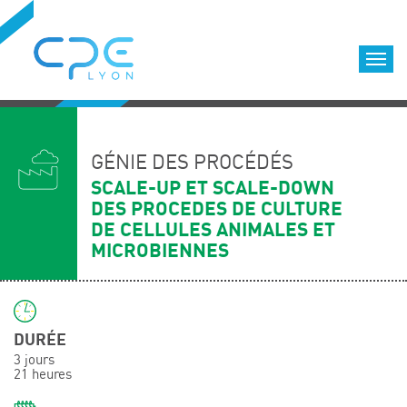
Cookies management panel
Accueil
Formations qualifiantes
GÉNIE DES PROCÉDÉS
Formations diplômantes
SCALE-UP ET SCALE-DOWN
DES PROCEDES DE CULTURE
Infos pratiques
DE CELLULES ANIMALES ET
Déroulement des formations
MICROBIENNES
Equipe
Nous choisir
Nos locaux
DURÉE
LOCATION DE SALLES DE FORMATION
3 jours
21 heures
Accès
Nos clients