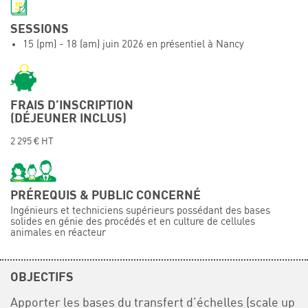
Événements
SESSIONS
Symposium on Chain Transfer Catalysis for
15 (pm) - 18 (am) juin 2026 en présentiel à Nancy
sustainability – September 15 and 16, 2026
FRENCH-CHINESE CONFERENCE ON GREEN
CHEMISTRY
Contacts
FRAIS D’INSCRIPTION
(DÉJEUNER INCLUS)
2 295 € HT
PRÉREQUIS & PUBLIC CONCERNÉ
Ingénieurs et techniciens supérieurs possédant des bases
solides en génie des procédés et en culture de cellules
animales en réacteur
OBJECTIFS
Apporter les bases du transfert d’échelles (scale up