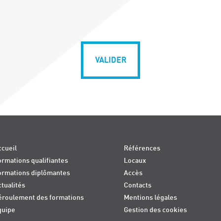
VALIDER
cueil
Références
rmations qualifiantes
Locaux
ormations diplômantes
Accès
tualités
Contacts
éroulement des formations
Mentions légales
quipe
Gestion des cookies