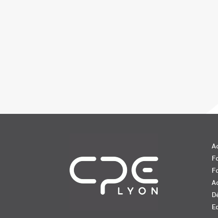
Navigation
Ac
Fo
F
Ac
D
E