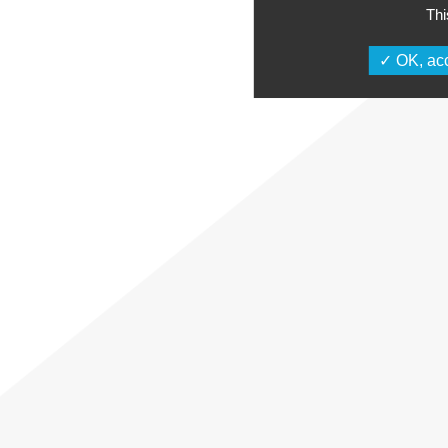
Thi
OK, acc