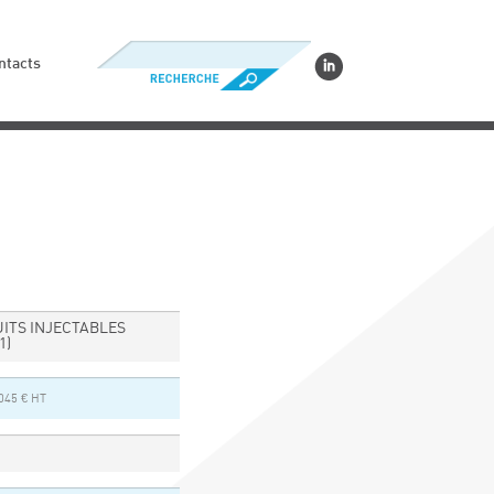
ntacts
UITS INJECTABLES
1)
045 € HT