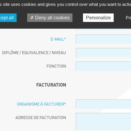
s site uses cookies and gives you control over what you want to acti
PARTICIPANT
ept all
Deny all cookies
Personalize
Pr
NOM ET PRÉNOM
*
E-MAIL
*
DIPLÔME / EQUIVALENCE / NIVEAU
FONCTION
FACTURATION
ORGANISME À FACTURER
*
ADRESSE DE FACTURATION