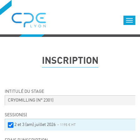
Cookies management panel
Accueil
Formations qualifiantes
INSCRIPTION
Formations diplômantes
Infos pratiques
Déroulement des formations
Equipe
INTITULÉ DU STAGE
Nous choisir
CRYOMILLING
(N° 2301)
Nos locaux
SESSION(S)
LOCATION DE SALLES DE FORMATION
2 et 3 (am) juillet 2026
– 1195 € HT
Accès
Nos clients