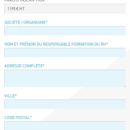
FRAIS D’INSCRIPTION
Événements
1195
€ HT
Symposium on Chain Transfer Catalysis for
sustainability – September 15 and 16, 2026
SOCIÉTÉ / ORGANISME
*
FRENCH-CHINESE CONFERENCE ON GREEN
CHEMISTRY
Contacts
NOM ET PRÉNOM DU RESPONSABLE FORMATION OU RH
*
ADRESSE COMPLÈTE
*
VILLE
*
CODE POSTAL
*