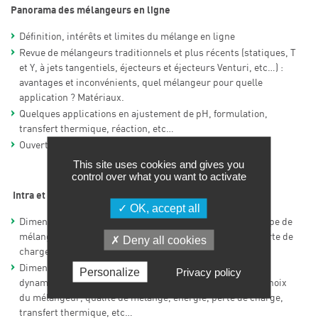
Panorama des mélangeurs en ligne
Définition, intérêts et limites du mélange en ligne
Revue de mélangeurs traditionnels et plus récents (statiques, T
et Y, à jets tangentiels, éjecteurs et éjecteurs Venturi, etc…) :
avantages et inconvénients, quel mélangeur pour quelle
application ? Matériaux.
Quelques applications en ajustement de pH, formulation,
transfert thermique, réaction, etc…
Ouverture vers la Réaction et la Formulation en ligne
This site uses cookies and gives you
control over what you want to activate
Intra et extrapolation de quelques mélangeurs en ligne
OK, accept all
Dimensionnement des mélangeurs statiques : choix du type de
mélangeur, longueur et diamètre, qualité de mélange, perte de
Deny all cookies
charge, transfert thermique, etc…
Dimensionnement des mélangeurs basiques (T et Y) et
Personalize
Privacy policy
dynamiques (jets tangentiels, jets coaxiaux, éjecteurs) : choix
du mélangeur, qualité de mélange, énergie, perte de charge,
transfert thermique, etc…