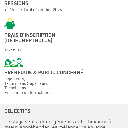
SESSIONS
Événements
15 - 17 (am) décembre 2026
Symposium on Chain Transfer Catalysis for
sustainability – September 15 and 16, 2026
FRENCH-CHINESE CONFERENCE ON GREEN
CHEMISTRY
FRAIS D’INSCRIPTION
(DÉJEUNER INCLUS)
Contacts
1895 € HT
PRÉREQUIS & PUBLIC CONCERNÉ
Ingénieurs,
Techniciens Supérieurs
Techniciens
En chimie ou formulation
OBJECTIFS
Ce stage veut aider ingénieurs et techniciens à
mieux appréhender les mélangeurs en ligne