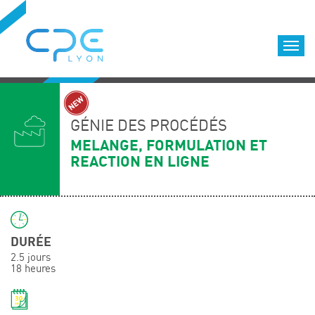
Cookies management panel
Accueil
Formations qualifiantes
GÉNIE DES PROCÉDÉS
Formations diplômantes
MELANGE, FORMULATION ET
REACTION EN LIGNE
Infos pratiques
Déroulement des formations
Equipe
Nous choisir
DURÉE
Nos locaux
2.5 jours
LOCATION DE SALLES DE FORMATION
18 heures
Accès
Nos clients