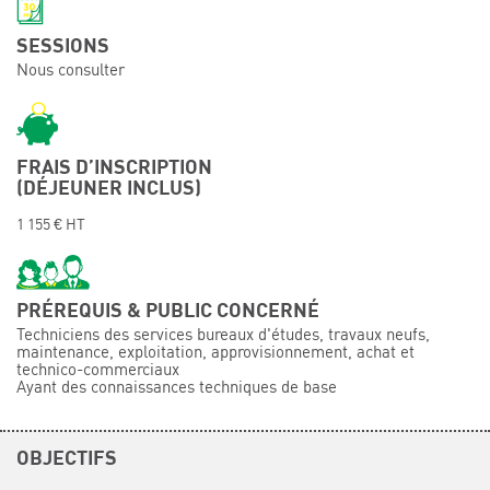
Événements
SESSIONS
Symposium on Chain Transfer Catalysis for
Nous consulter
sustainability – September 15 and 16, 2026
FRENCH-CHINESE CONFERENCE ON GREEN
CHEMISTRY
Contacts
FRAIS D’INSCRIPTION
(DÉJEUNER INCLUS)
1 155 € HT
PRÉREQUIS & PUBLIC CONCERNÉ
Techniciens des services bureaux d'études, travaux neufs,
maintenance, exploitation, approvisionnement, achat et
technico-commerciaux
Ayant des connaissances techniques de base
OBJECTIFS