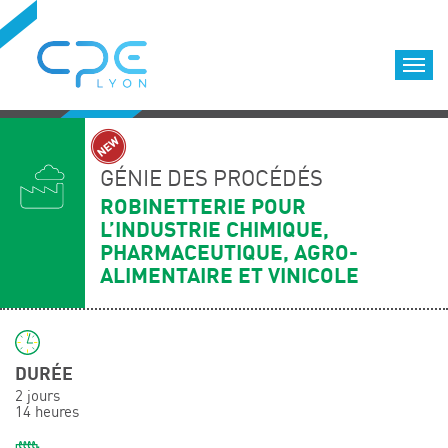
Cookies management panel
Accueil
Formations qualifiantes
GÉNIE DES PROCÉDÉS
Formations diplômantes
ROBINETTERIE POUR
L’INDUSTRIE CHIMIQUE,
Infos pratiques
PHARMACEUTIQUE, AGRO-
Déroulement des formations
ALIMENTAIRE ET VINICOLE
Equipe
Nous choisir
Nos locaux
DURÉE
LOCATION DE SALLES DE FORMATION
2 jours
14 heures
Accès
Nos clients