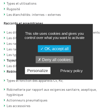
Types et utilisations
Rugosité
Les étanchéités: internes – externes
Raccords et assemblages
Les différents modes d’assemblage : avantages, inconvénients
This site uses cookies and gives you
control over what you want to activate
Les différents types de raccords
Les raccordements Brides, filetages,
OK, accept all
Les raccords: SMS, DIN, Macon, Clamp…
Les types de soudage
Deny all cookies
Tuyauteries
Les différents codes ASME, BPE, 3A
Personalize
Privacy policy
Robinetterie
Types et fonction des appareils Cv, Kv,
Robinetterie par rapport aux exigences sanitaire, aseptique,
hygiénique
Actionneurs pneumatiques
Les accessoires