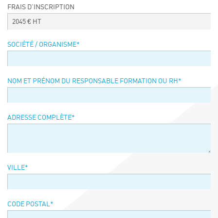
FRAIS D’INSCRIPTION
Événements
2045
€ HT
Symposium on Chain Transfer Catalysis for
sustainability – September 15 and 16, 2026
SOCIÉTÉ / ORGANISME
*
FRENCH-CHINESE CONFERENCE ON GREEN
CHEMISTRY
Contacts
NOM ET PRÉNOM DU RESPONSABLE FORMATION OU RH
*
ADRESSE COMPLÈTE
*
VILLE
*
CODE POSTAL
*