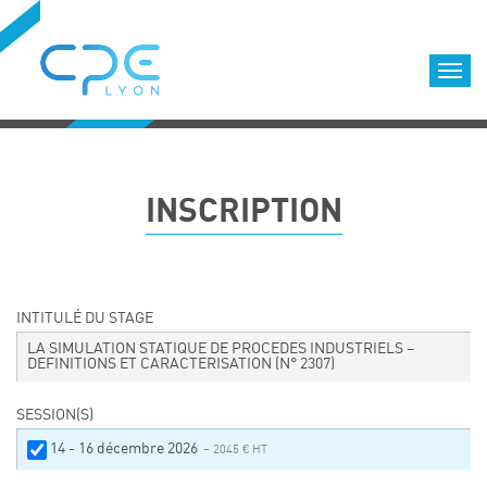
Cookies management panel
Accueil
Formations qualifiantes
INSCRIPTION
Formations diplômantes
Infos pratiques
Déroulement des formations
Equipe
INTITULÉ DU STAGE
Nous choisir
LA SIMULATION STATIQUE DE PROCEDES INDUSTRIELS –
DEFINITIONS ET CARACTERISATION
(N° 2307)
Nos locaux
LOCATION DE SALLES DE FORMATION
SESSION(S)
Accès
14 - 16 décembre 2026
– 2045 € HT
Nos clients