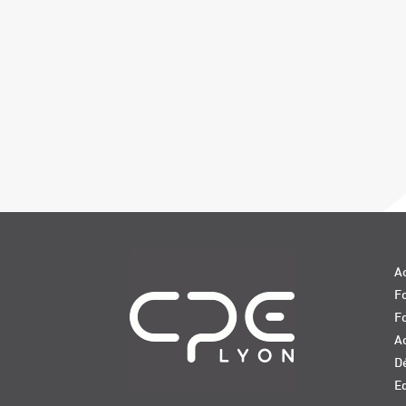
Navigation
Ac
Fo
F
Ac
D
E