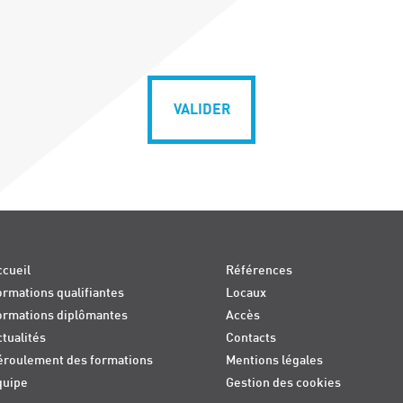
VALIDER
cueil
Références
rmations qualifiantes
Locaux
ormations diplômantes
Accès
tualités
Contacts
éroulement des formations
Mentions légales
quipe
Gestion des cookies