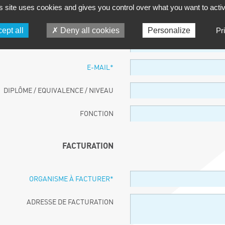
s site uses cookies and gives you control over what you want to acti
PARTICIPANT
ept all
Deny all cookies
Personalize
Pr
NOM ET PRÉNOM
*
E-MAIL
*
DIPLÔME / EQUIVALENCE / NIVEAU
FONCTION
FACTURATION
ORGANISME À FACTURER
*
ADRESSE DE FACTURATION