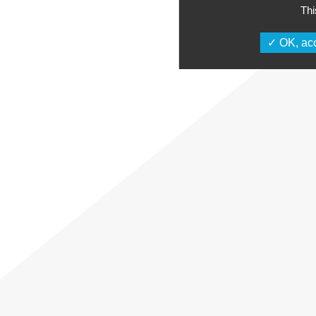
Thi
OK, acc