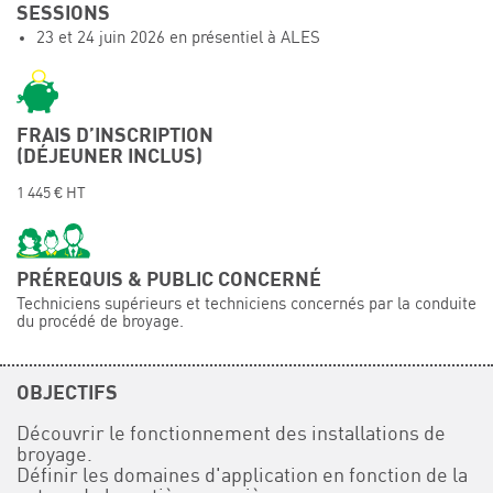
SESSIONS
Événements
23 et 24 juin 2026 en présentiel à ALES
Symposium on Chain Transfer Catalysis for
sustainability – September 15 and 16, 2026
FRENCH-CHINESE CONFERENCE ON GREEN
CHEMISTRY
FRAIS D’INSCRIPTION
(DÉJEUNER INCLUS)
Contacts
1 445 € HT
PRÉREQUIS & PUBLIC CONCERNÉ
Techniciens supérieurs et techniciens concernés par la conduite
du procédé de broyage.
OBJECTIFS
Découvrir le fonctionnement des installations de
broyage.
Définir les domaines d'application en fonction de la