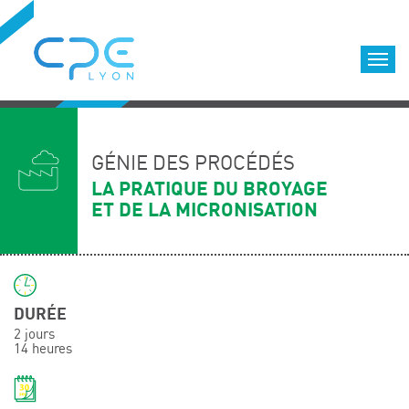
Cookies management panel
Accueil
Formations qualifiantes
GÉNIE DES PROCÉDÉS
Formations diplômantes
LA PRATIQUE DU BROYAGE
ET DE LA MICRONISATION
Infos pratiques
Déroulement des formations
Equipe
Nous choisir
DURÉE
Nos locaux
2 jours
LOCATION DE SALLES DE FORMATION
14 heures
Accès
Nos clients