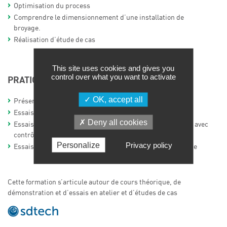
Optimisation du process
Comprendre le dimensionnement d’une installation de
broyage.
Réalisation d’étude de cas
This site uses cookies and gives you
control over what you want to activate
PRATIQUE DANS UN ATELIER :
OK, accept all
Présentation détaillée des équipements
Essais de broyage à impact
Deny all cookies
Essais de broyage sur un microniseur à jets d’air opposés avec
contrôle de la granulométrie en ligne
Personalize
Privacy policy
Essais de broyage sur un microniseur à jets d’air à assiette
Cette formation s’articule autour de cours théorique, de
démonstration et d’essais en atelier et d’études de cas