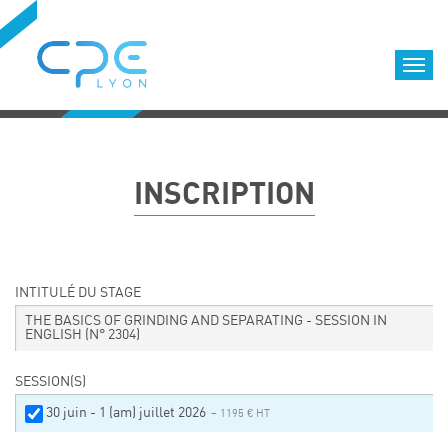
Cookies management panel
Accueil
Formations qualifiantes
INSCRIPTION
Formations diplômantes
Infos pratiques
Déroulement des formations
Equipe
INTITULÉ DU STAGE
Nous choisir
THE BASICS OF GRINDING AND SEPARATING - SESSION IN
ENGLISH
(N° 2304)
Nos locaux
LOCATION DE SALLES DE FORMATION
SESSION(S)
Accès
30 juin - 1 (am) juillet 2026
– 1195 € HT
Nos clients