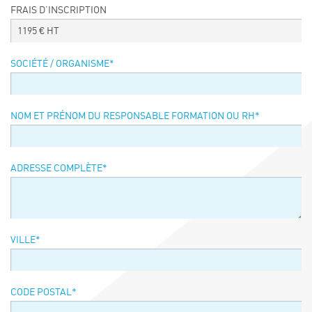
FRAIS D’INSCRIPTION
Événements
1195
€ HT
Symposium on Chain Transfer Catalysis for
sustainability – September 15 and 16, 2026
SOCIÉTÉ / ORGANISME
*
FRENCH-CHINESE CONFERENCE ON GREEN
CHEMISTRY
Contacts
NOM ET PRÉNOM DU RESPONSABLE FORMATION OU RH
*
ADRESSE COMPLÈTE
*
VILLE
*
CODE POSTAL
*