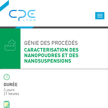
Cookies management panel
Accueil
Formations qualifiantes
GÉNIE DES PROCÉDÉS
Formations diplômantes
CARACTERISATION DES
NANOPOUDRES ET DES
Infos pratiques
NANOSUSPENSIONS
Déroulement des formations
Equipe
Nous choisir
DURÉE
Nos locaux
3 jours
LOCATION DE SALLES DE FORMATION
21 heures
Accès
Nos clients