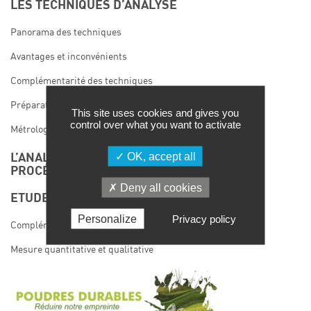
LES TECHNIQUES D’ANALYSE
Panorama des techniques
Avantages et inconvénients
Complémentarité des techniques
Préparation des échantillons
This site uses cookies and gives you
control over what you want to activate
Métrologie : du résultat à l’expertise
OK, accept all
L’ANALYSE EN LIGNE ET LE CONTRÔLE DU
PROCÉDÉ
Deny all cookies
ETUDES DE CAS
Personalize
Privacy policy
Complémentarité entre les techniques de DLS et SLS
Mesure quantitative et qualitative