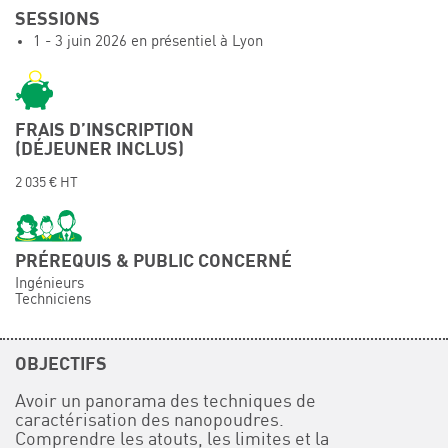
SESSIONS
Événements
1 - 3 juin 2026 en présentiel à Lyon
Symposium on Chain Transfer Catalysis for
sustainability – September 15 and 16, 2026
FRENCH-CHINESE CONFERENCE ON GREEN
CHEMISTRY
FRAIS D’INSCRIPTION
(DÉJEUNER INCLUS)
Contacts
2 035 € HT
PRÉREQUIS & PUBLIC CONCERNÉ
Ingénieurs
Techniciens
OBJECTIFS
Avoir un panorama des techniques de
caractérisation des nanopoudres.
Comprendre les atouts, les limites et la