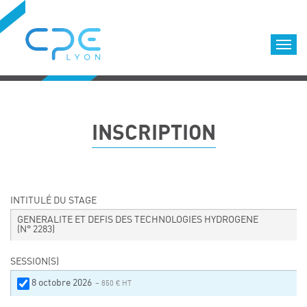
Cookies management panel
Accueil
Formations qualifiantes
INSCRIPTION
Formations diplômantes
Infos pratiques
Déroulement des formations
Equipe
INTITULÉ DU STAGE
Nous choisir
GENERALITE ET DEFIS DES TECHNOLOGIES HYDROGENE
(N° 2283)
Nos locaux
LOCATION DE SALLES DE FORMATION
SESSION(S)
Accès
8 octobre 2026
– 850 € HT
Nos clients