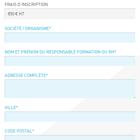
FRAIS D’INSCRIPTION
Événements
850
€ HT
Symposium on Chain Transfer Catalysis for
sustainability – September 15 and 16, 2026
SOCIÉTÉ / ORGANISME
*
FRENCH-CHINESE CONFERENCE ON GREEN
CHEMISTRY
Contacts
NOM ET PRÉNOM DU RESPONSABLE FORMATION OU RH
*
ADRESSE COMPLÈTE
*
VILLE
*
CODE POSTAL
*