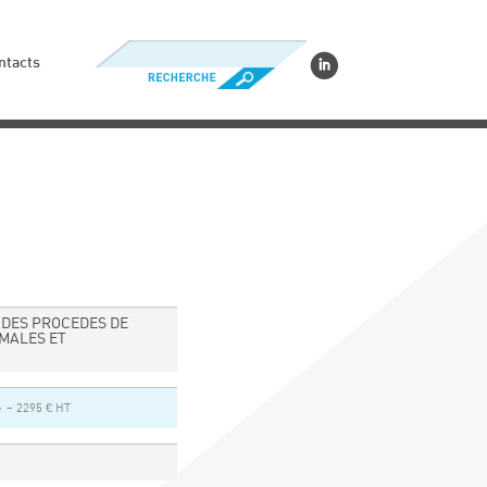
ntacts
 DES PROCEDES DE
MALES ET
6
– 2295 € HT