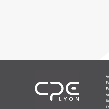
Navigation
Ac
Fo
F
Ac
D
E