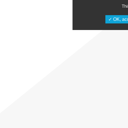
Thi
OK, acc