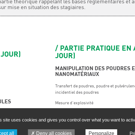
rtie théorique rappelant les bases réglementaires et a
sur mise en situation des stagiaires.
PARTIE PRATIQUE EN 
 JOUR)
JOUR)
MANIPULATION DES POUDRES E
NANOMATÉRIAUX
Transfert de poudres, poudre et pulvérule
incidentiel des poudres
ULES
Mesure d’explosivité
té
MAÎTRISE DES GESTES
s site uses cookies and gives you control over what you want to acti
Retirer les EPI (équipements de protection 
ept all
Deny all cookies
Personalize
Pr