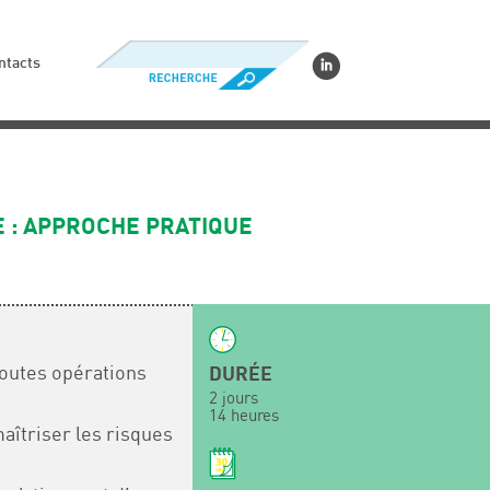
ntacts
 : APPROCHE PRATIQUE
outes opérations
DURÉE
2 jours
14 heures
aîtriser les risques