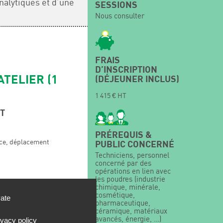
nalytiques et d’une
SESSIONS
Nous consulter
FRAIS
D’INSCRIPTION
ATELIER (1
(DÉJEUNER INCLUS)
1 415 € HT
T
PRÉREQUIS &
nce, déplacement
PUBLIC CONCERNÉ
Techniciens, personnel
concerné par des
opérations en lien avec
les poudres (industrie
chimique, minérale,
cosmétique,
vate
pharmaceutique,
collective)
céramique, matériaux
avancés, énergie, …)
ivacy policy