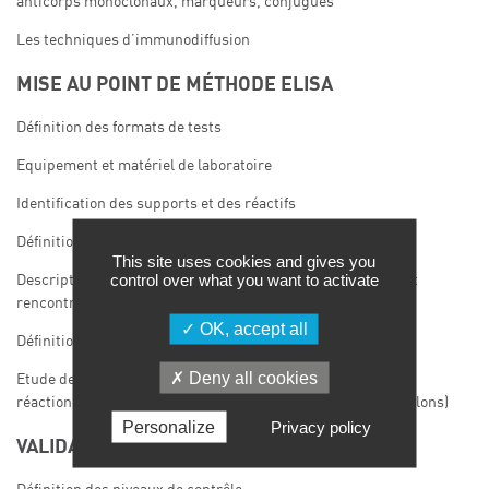
anticorps monoclonaux, marqueurs, conjugués
Les techniques d’immunodiffusion
MISE AU POINT DE MÉTHODE ELISA
Définition des formats de tests
Equipement et matériel de laboratoire
Identification des supports et des réactifs
Définition des paramètres d’optimisation
This site uses cookies and gives you
control over what you want to activate
Description des problèmes de développement fréquemment
rencontrés
OK, accept all
Définition des critères d’acceptation
Deny all cookies
Etude de robustesse (étude de reproductibilité, étude des
réactions croisées, étude de stabilité du test et des échantillons)
Personalize
Privacy policy
VALIDATION D’UNE MÉTHODE ELISA