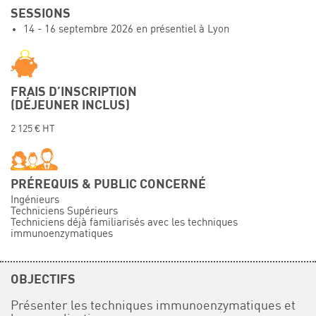
SESSIONS
Événements
14 - 16 septembre 2026 en présentiel à Lyon
Symposium on Chain Transfer Catalysis for
sustainability – September 15 and 16, 2026
FRENCH-CHINESE CONFERENCE ON GREEN
CHEMISTRY
FRAIS D’INSCRIPTION
(DÉJEUNER INCLUS)
Contacts
2 125 € HT
PRÉREQUIS & PUBLIC CONCERNÉ
Ingénieurs
Techniciens Supérieurs
Techniciens déjà familiarisés avec les techniques
immunoenzymatiques
OBJECTIFS
Présenter les techniques immunoenzymatiques et