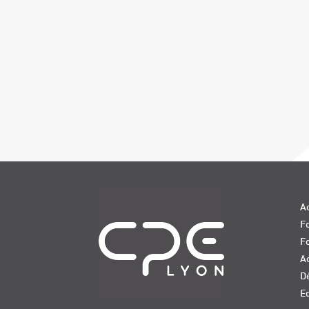
Navigation
Ac
Fo
F
Ac
D
E