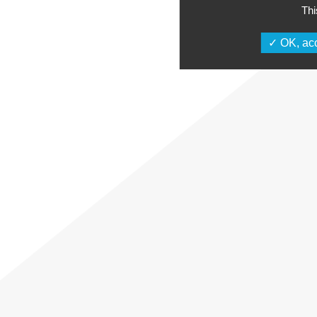
Thi
OK, acc