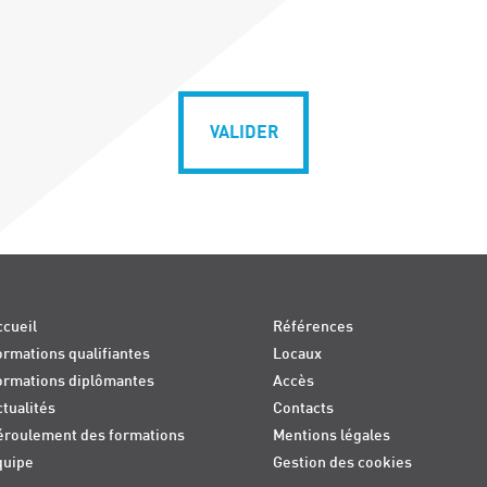
VALIDER
cueil
Références
rmations qualifiantes
Locaux
ormations diplômantes
Accès
tualités
Contacts
éroulement des formations
Mentions légales
quipe
Gestion des cookies