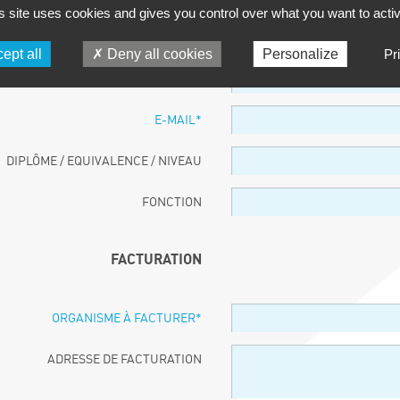
s site uses cookies and gives you control over what you want to acti
PARTICIPANT
ept all
Deny all cookies
Personalize
Pr
NOM ET PRÉNOM
*
E-MAIL
*
DIPLÔME / EQUIVALENCE / NIVEAU
FONCTION
FACTURATION
ORGANISME À FACTURER
*
ADRESSE DE FACTURATION