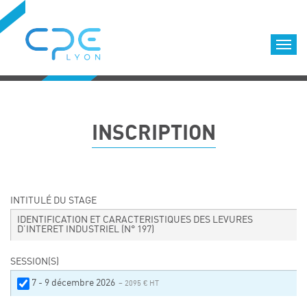
Cookies management panel
Accueil
Formations qualifiantes
INSCRIPTION
Formations diplômantes
Infos pratiques
Déroulement des formations
Equipe
INTITULÉ DU STAGE
Nous choisir
IDENTIFICATION ET CARACTERISTIQUES DES LEVURES
D’INTERET INDUSTRIEL
(N° 197)
Nos locaux
LOCATION DE SALLES DE FORMATION
SESSION(S)
Accès
7 - 9 décembre 2026
– 2095 € HT
Nos clients