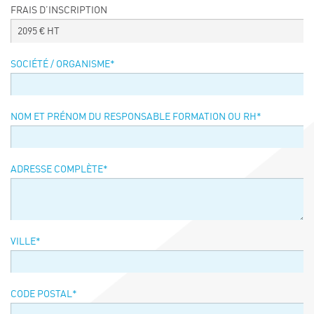
FRAIS D’INSCRIPTION
Événements
2095
€ HT
Symposium on Chain Transfer Catalysis for
sustainability – September 15 and 16, 2026
SOCIÉTÉ / ORGANISME
*
FRENCH-CHINESE CONFERENCE ON GREEN
CHEMISTRY
Contacts
NOM ET PRÉNOM DU RESPONSABLE FORMATION OU RH
*
ADRESSE COMPLÈTE
*
VILLE
*
CODE POSTAL
*