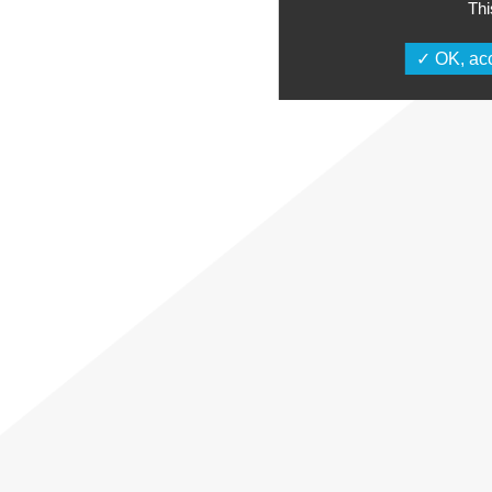
Thi
OK, acc