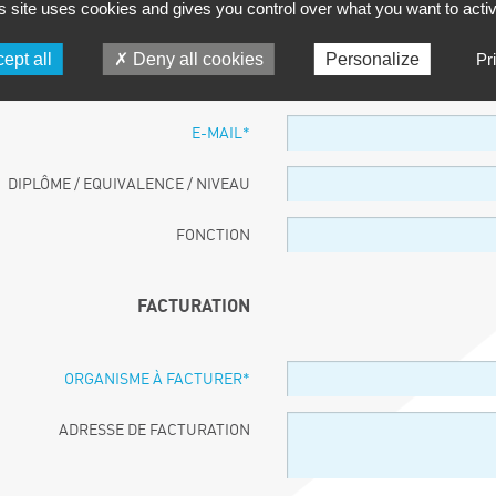
s site uses cookies and gives you control over what you want to acti
PARTICIPANT
ept all
Deny all cookies
Personalize
Pr
NOM ET PRÉNOM
*
E-MAIL
*
DIPLÔME / EQUIVALENCE / NIVEAU
FONCTION
FACTURATION
ORGANISME À FACTURER
*
ADRESSE DE FACTURATION