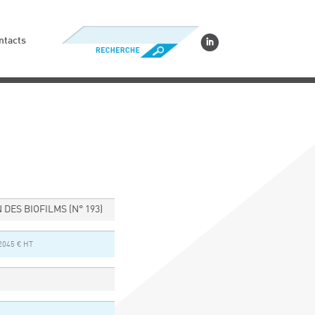
ntacts
N DES BIOFILMS
(N° 193)
2045 € HT