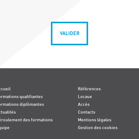
VALIDER
cueil
Références
rmations qualifiantes
Locaux
ormations diplômantes
Accès
tualités
Contacts
éroulement des formations
Mentions légales
quipe
Gestion des cookies