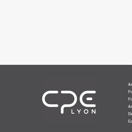
Navigation
Ac
Fo
F
Ac
D
E