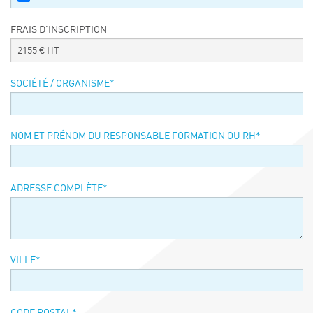
Événements
FRAIS D’INSCRIPTION
Symposium on Chain Transfer Catalysis for
sustainability – September 15 and 16, 2026
2155
€ HT
FRENCH-CHINESE CONFERENCE ON GREEN
CHEMISTRY
SOCIÉTÉ / ORGANISME
*
Contacts
NOM ET PRÉNOM DU RESPONSABLE FORMATION OU RH
*
ADRESSE COMPLÈTE
*
VILLE
*
CODE POSTAL
*