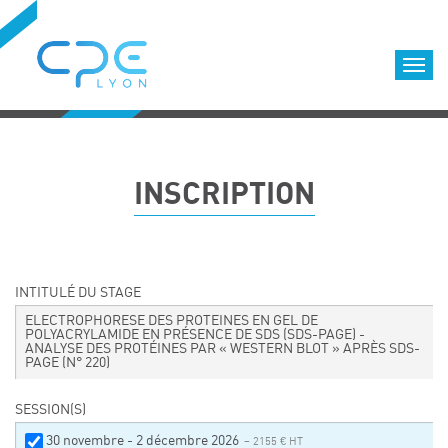
Cookies management panel
Accueil
Formations qualifiantes
INSCRIPTION
Formations diplômantes
Infos pratiques
Déroulement des formations
Equipe
INTITULÉ DU STAGE
Nous choisir
ELECTROPHORESE DES PROTEINES EN GEL DE
POLYACRYLAMIDE EN PRÉSENCE DE SDS (SDS-PAGE) -
ANALYSE DES PROTÉINES PAR « WESTERN BLOT » APRÈS SDS-
Nos locaux
PAGE
(N° 220)
LOCATION DE SALLES DE FORMATION
SESSION(S)
Accès
30 novembre - 2 décembre 2026
– 2155 € HT
Nos clients