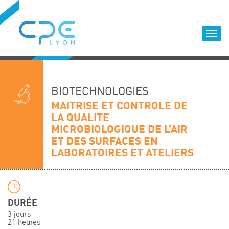
Cookies management panel
Accueil
Formations qualifiantes
BIOTECHNOLOGIES
Formations diplômantes
MAITRISE ET CONTROLE DE
LA QUALITE
Infos pratiques
MICROBIOLOGIQUE DE L’AIR
Déroulement des formations
ET DES SURFACES EN
Equipe
LABORATOIRES ET ATELIERS
Nous choisir
Nos locaux
LOCATION DE SALLES DE FORMATION
DURÉE
Accès
3 jours
21 heures
Nos clients