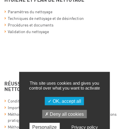
HYGIÈNE ET PLAN DE NETTOYAGE
Paramètres du nettoyage
Techniques de nettoyage et de désinfection
Procédures et documents
Validation du nettoyage
This site uses cookies and gives you
RÉUSSITE ET CONTRÔLE D’UN PLAN DE
control over what you want to activate
NETTOYAGE
OK, accept all
Conditions de réussite de ce plan
Importance de la qualité des eaux destinées au nettoyage
Deny all cookies
Méthodes d’analyses de contrôle des nettoyages (applications
pratiques)
Personalize
Privacy policy
Méthodes applicables au contrôle de l’air : sédimentation,