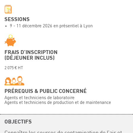
Événements
Symposium on Chain Transfer Catalysis for
SESSIONS
sustainability – September 15 and 16, 2026
9 - 11 décembre 2026 en présentiel à Lyon
FRENCH-CHINESE CONFERENCE ON GREEN
CHEMISTRY
Contacts
FRAIS D’INSCRIPTION
(DÉJEUNER INCLUS)
2 075 € HT
PRÉREQUIS & PUBLIC CONCERNÉ
Agents et techniciens de laboratoire
Agents et techniciens de production et de maintenance
OBJECTIFS
Connaître les sources de contamination de l’air et