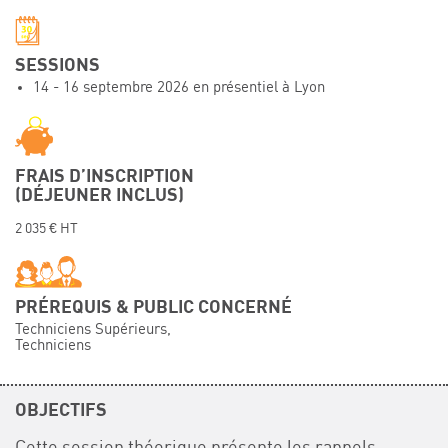
Événements
Symposium on Chain Transfer Catalysis for
SESSIONS
sustainability – September 15 and 16, 2026
14 - 16 septembre 2026 en présentiel à Lyon
FRENCH-CHINESE CONFERENCE ON GREEN
CHEMISTRY
Contacts
FRAIS D’INSCRIPTION
(DÉJEUNER INCLUS)
2 035 € HT
PRÉREQUIS & PUBLIC CONCERNÉ
Techniciens Supérieurs,
Techniciens
OBJECTIFS
Cette session théorique présente les rappels