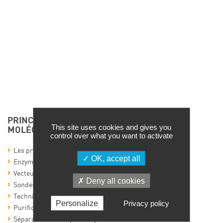
PRINCIPALES TECHNIQUES DE BIOLOGIE
This site uses cookies and gives you
MOLÉCULAIRE/GÉNIE GÉNÉTIQUE
control over what you want to activate
Les principaux outils de la biologie moléculaire
OK, accept all
Enzymes,
Vecteurs,
Deny all cookies
Sondes nucléotidiques
Techniques générales
Personalize
Privacy policy
Purification d’ADN
Séparation électrophorétique