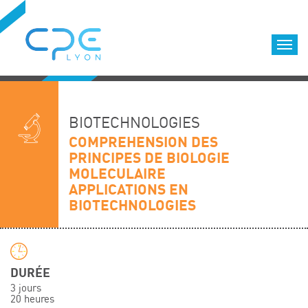
Cookies management panel
Accueil
Formations qualifiantes
BIOTECHNOLOGIES
Formations diplômantes
COMPREHENSION DES
PRINCIPES DE BIOLOGIE
Infos pratiques
MOLECULAIRE
Déroulement des formations
APPLICATIONS EN
Equipe
BIOTECHNOLOGIES
Nous choisir
Nos locaux
LOCATION DE SALLES DE FORMATION
DURÉE
Accès
3 jours
20 heures
Nos clients