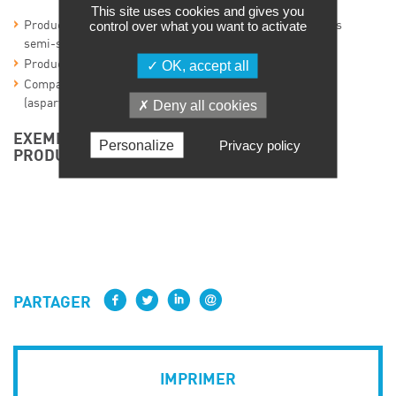
This site uses cookies and gives you
control over what you want to activate
Production de glucides, production de lipides, penicillines
semi-synthétiques
Production de molécules:
OK, accept all
Comparaison entre méthodes chimiques et biocatalyse
(aspartame, acrylamide)
Deny all cookies
EXEMPLES RÉCENTS DE MOLÉCULES
Personalize
Privacy policy
PRODUITES PAR BIOCATALYSE
PARTAGER
IMPRIMER