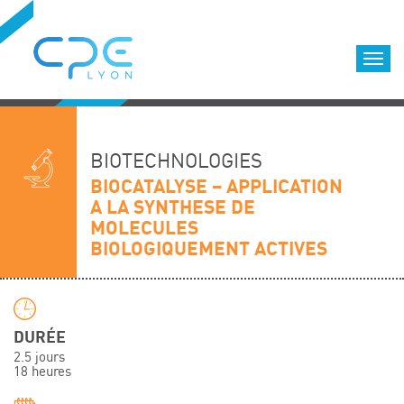
Cookies management panel
Accueil
Formations qualifiantes
BIOTECHNOLOGIES
Formations diplômantes
BIOCATALYSE – APPLICATION
A LA SYNTHESE DE
Infos pratiques
MOLECULES
Déroulement des formations
BIOLOGIQUEMENT ACTIVES
Equipe
Nous choisir
Nos locaux
DURÉE
LOCATION DE SALLES DE FORMATION
2.5 jours
18 heures
Accès
Nos clients