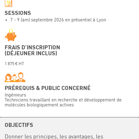
Événements
SESSIONS
Symposium on Chain Transfer Catalysis for
7 - 9 (am) septembre 2026 en présentiel à Lyon
sustainability – September 15 and 16, 2026
FRENCH-CHINESE CONFERENCE ON GREEN
CHEMISTRY
Contacts
FRAIS D’INSCRIPTION
(DÉJEUNER INCLUS)
1 875 € HT
PRÉREQUIS & PUBLIC CONCERNÉ
Ingénieurs
Techniciens travaillant en recherche et développement de
molécules biologiquement actives
OBJECTIFS
Donner les principes, les avantages, les