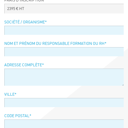
FRAIS D’INSCRIPTION
Événements
2395
€ HT
Symposium on Chain Transfer Catalysis for
sustainability – September 15 and 16, 2026
SOCIÉTÉ / ORGANISME
*
FRENCH-CHINESE CONFERENCE ON GREEN
CHEMISTRY
Contacts
NOM ET PRÉNOM DU RESPONSABLE FORMATION OU RH
*
ADRESSE COMPLÈTE
*
VILLE
*
CODE POSTAL
*