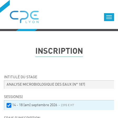
Cookies management panel
Accueil
Formations qualifiantes
INSCRIPTION
Formations diplômantes
Infos pratiques
Déroulement des formations
Equipe
INTITULÉ DU STAGE
Nous choisir
ANALYSE MICROBIOLOGIQUE DES EAUX
(N° 187)
Nos locaux
SESSION(S)
LOCATION DE SALLES DE FORMATION
14 - 18 (am) septembre 2026
– 2395 € HT
Accès
Nos clients